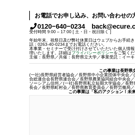
お電話でお申し込み、お問い合わせの
0120−640−0234 back@ecure.c
受付時間 9:00 – 17:00 [ 土・日・祝日除く ]
年始年末、祝祭日及び弊社休業日はウェブからお手続き
話：0263-40-0234までお電話ください。
本事業・セミナーで受け付けさせていただいた個人情報
理いたします。詳細は
プライバシーポリシー
をご覧くだ
主催：長野県／共催：長野県立大学／事業受託：イーキ
この事業は長野県
(一社)長野県経営者協会／長野県中小企業団体中央会／
合総連合会長野県連合会／長野県農業協同組合中央会／
ソーシアム信州／(一社)長野県私立短期大学協会／長野
長会／長野県町村会／長野県教育委員会／長野労働局／
この事業は「私のアクション！未来