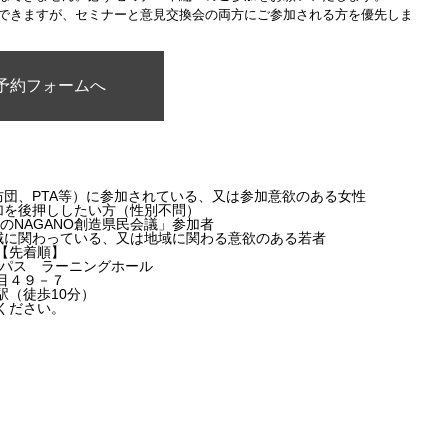
できますが、セミナーと意見交換会の両方にご参加される方を優先しま
予約フォームへ
防団、PTA等）に参加されている、又は参加意欲のある女性
参加を後押ししたい方（性別不問）
のNAGANO創造県民会議」参加者
地域に関わっている、又は地域に関わる意欲のある若者
【先着順】
ンパス ラーニングホール
目４９－７
駅（徒歩10分）
ください。