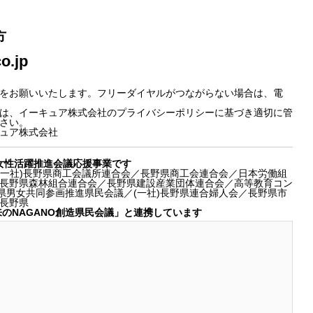
方
o.jp
をお願いいたします。フリーダイヤルがつながらない場合は、電
は、イーキュア株式会社のプライバシーポリシーに基づき適切に管
さい。
ュア株式会社
女性活躍推進会議応援事業です
(一社)長野県商工会議所連合会／長野県商工会連合会／日本労働組
長野県森林組合連合会／長野県建設産業団体連合会／高等教育コン
県男女共同参画推進県民会議／(一社)長野県連合婦人会／長野県市
長野県
のNAGANO創造県民会議」と連携しています