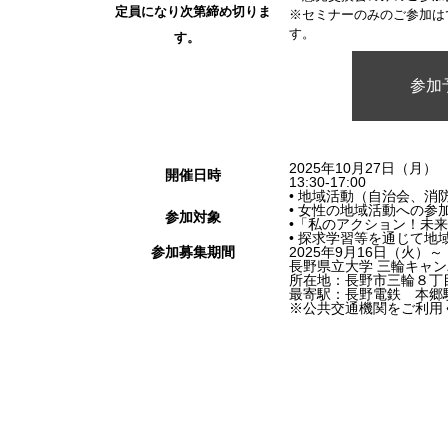
定員になり次第締め切りま
※セミナーのみのご参加は
す。
す。
参加
2025年10月27日（月）
開催日時
13:30-17:00
• 地域活動（自治会、消
• 女性の地域活動への
参加対象
•「私のアクション！未来
• 探求学習等を通じて
参加募集期間
2025年9月16日（火）～
長野県立大学 三輪キャ
所在地：長野市三輪８丁
最寄駅：長野電鉄 本郷
※公共交通機関をご利用