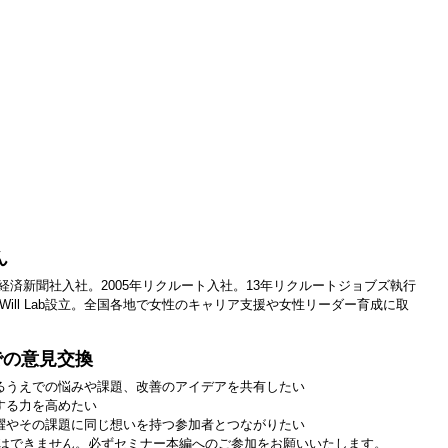
ん
経済新聞社入社。2005年リクルート入社。13年リクルートジョブズ執行
年Will Lab設立。全国各地で女性のキャリア支援や女性リーダー育成に取
での意見交換
するうえでの悩みや課題、改善のアイデアを共有したい
する力を高めたい
活躍やその課題に同じ想いを持つ参加者とつながりたい
はできません。必ずセミナー本編へのご参加をお願いいたします。