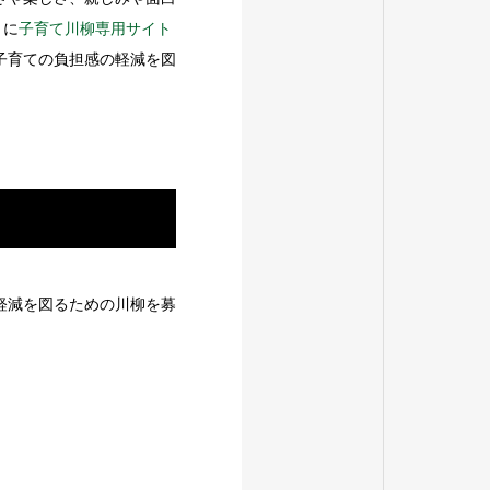
）に
子育て川柳専用サイト
子育ての負担感の軽減を図
軽減を図るための川柳を募