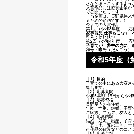
さなどほっこりするよう
入賞作品には協賛企業か
で公開いたします!
（当企画は、長野県将来
るための企画です。）
今までの大賞作品
第1回（令和3年度） 応
家事育児 仕事もこなす 
雅号：信州鉄也
第2回（令和4年度） 応
子育てが 夢中の内に 
雅号：暖光（だんこう）
令和5年度（
【1】目的
子育ての中にある大変さ
集します。
【2】応募期間
令和5年6月15日から令和
【3】応募資格
長野県内の在住者。
年齢、性別、結婚、子育
ご家族、ご兄弟、友人と
【4】応募内容
結婚、妊娠、出産、子育
（五・七・五の三句、十
※作品の背景などのコメ
【5】応募点数