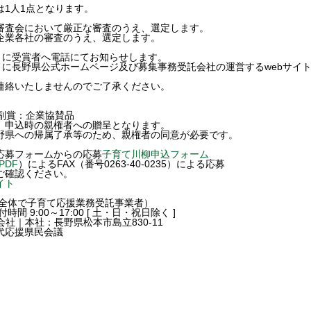
は1人1点となります。
審査会において厳正な審査のうえ、選定します。
企業各社の審査のうえ、選定します。
）に受賞者へ電話にてお知らせします。
）に長野県公式ホームページ及び募集事務受託会社の運営するwebサイ
連絡いたしませんのでご了承ください。
副賞：企業協賛品
、申込時の親権者への贈呈となります。
野県への帰属了承等のため、親権者の同意が必要です。
応募フォームからの応募
子育て川柳申込フォーム
iPDF
）によるFAX（番号0263-40-0235）による応募
ご確認ください。
イト
会全体で子育て応援業務受託事業者）
受付時間 9:00～17:00 [ 土・日・祝日除く ]
式会社｜本社：長野県松本市島立830-11
代応援県民会議