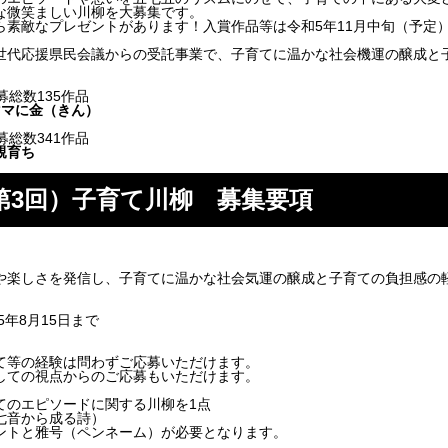
な微笑ましい川柳を大募集です。
ら素敵なプレゼントがあります！入賞作品等は令和5年11月中旬（予定
世代応援県民会議からの受託事業で、子育てに温かな社会機運の醸成と
募総数135作品
ママに金（きん）
募総数341作品
親育ち
第3回）子育て川柳 募集要項
や楽しさを発信し、子育てに温かな社会気運の醸成と子育ての負担感の
5年8月15日まで
て等の経験は問わずご応募いただけます。
しての視点からのご応募もいただけます。
てのエピソードに関する川柳を1点
七音から成る詩）
ントと雅号（ペンネーム）が必要となります。