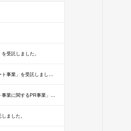
」を受託しました。
松本市より「令和8年度まつもと暮らし移住・転職応援サポート事業」を受託しました。
長野県より「令和8年度奨学金返還支援制度導入企業サポート事業に関するPR事業」を受託しました。
託しました。