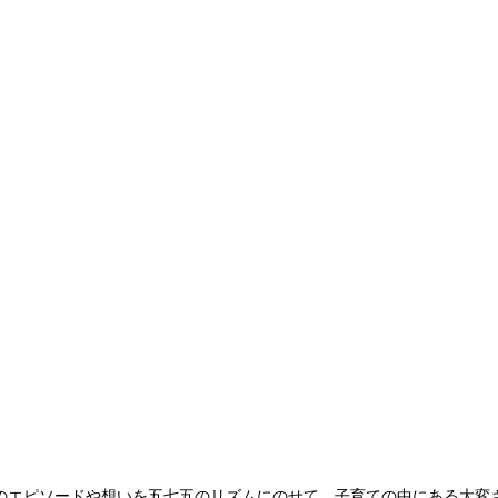
のエピソードや想いを五七五のリズムにのせて、子育ての中にある大変