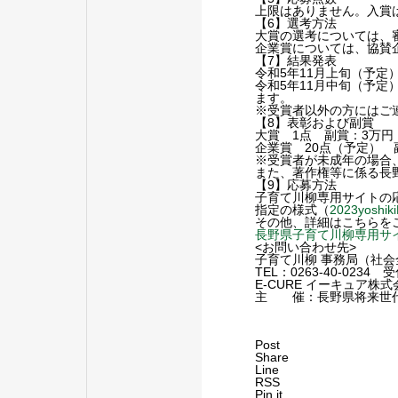
上限はありません。入賞
【6】選考方法
大賞の選考については、
企業賞については、協賛
【7】結果発表
令和5年11月上旬（予定
令和5年11月中旬（予定
ます。
※受賞者以外の方にはご
【8】表彰および副賞
大賞 1点 副賞：3万円
企業賞 20点（予定） 
※受賞者が未成年の場合
また、著作権等に係る長
【9】応募方法
子育て川柳専用サイトの
指定の様式（
2023yoshik
その他、詳細はこちらを
長野県子育て川柳専用サ
<お問い合わせ先>
子育て川柳 事務局（社
TEL：0263-40-0234 
E-CURE イーキュア株
主 催：長野県将来世
Post
Share
Line
RSS
Pin it