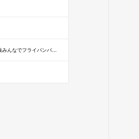
パパが輝く。ママが笑う。 こどもがまっすぐ育つ日。家族みんなでフライパンパン作り講座