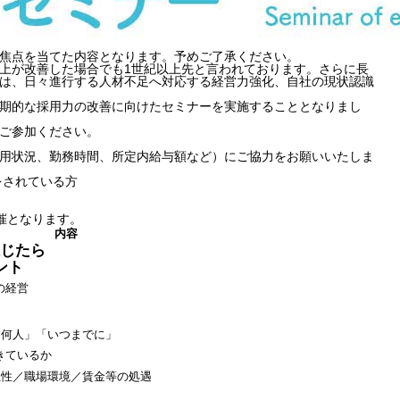
焦点を当てた内容となります。予めご了承ください。
上が改善した場合でも1世紀以上先と言われております。さらに長
は、日々進行する人材不足へ対応する経営力強化、自社の現状認識
期的な採用力の改善に向けたセミナーを実施することとなりまし
ご参加ください。
用状況、勤務時間、所定内給与額など）にご協力をお願いいたしま
をされている方
開催となります。
内容
じたら
ント
の経営
「何人」「いつまでに」
きているか
位性／職場環境／賃金等の処遇