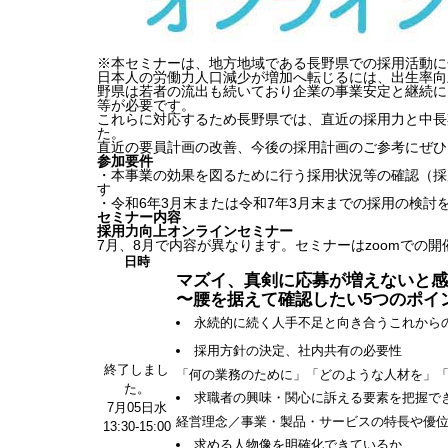
※本セミナーは、地方地域である長野県での採用活動に
日本人の労働力人口減少が増加へ転じるには、出生率向
野県は若者の流出も続いており企業の事業安定と継続に
等が必要です。
これらに対応するため長野県では、直近の採用力と中長
た。
直近の要員計画の改善、今後の採用計画のご参考にぜひ
参加要件
・本事業の効果を図るために行う採用状況等の確認（採
す
・令和6年3月末または令和7年3月末までの採用の検討
セミナー内容
採用力向上オンラインセミナー
7月、8月で内容が異なります。セミナーはzoomでの
日時
マズイ、真剣に応募が増えないと感
〜腰を据えて確認したい5つのポイ
永続的に続く人手不足と向き合うこれから
採用方針の決定、社内共有の必要性
終了しまし
「何の業務のために」「どのような人材を」
た。
求職者の興味・関心に訴える要素を把握で
7月05日水
経営理念／事業・製品・サービスの特長や優
13:30-15:00
求める人物像を明確化できているか