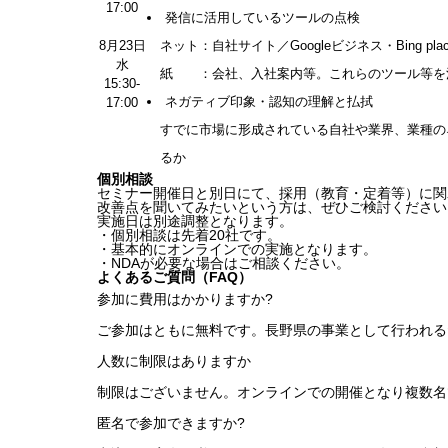
17:00
発信に活用しているツールの点検
8月23日
ネット：自社サイト／Googleビジネス・Bing pla
水
紙 ：会社、入社案内等。これらのツール等を
15:30-
ネガティブ印象・認知の理解と払拭
17:00
すでに市場に形成されている自社や業界、業種の
るか
個別相談
セミナー開催日と別日にて、採用（教育・定着等）に関
改善点を聞いてみたいという方は、ぜひご検討ください
実施日は別途調整となります。
・個別相談は先着20社です。
・基本的にオンラインでの実施となります。
・NDAが必要な場合はご相談ください。
よくあるご質問（FAQ）
参加に費用はかかりますか?
ご参加はともに無料です。長野県の事業として行われる
人数に制限はありますか
制限はございません。オンラインでの開催となり複数名
匿名で参加できますか?