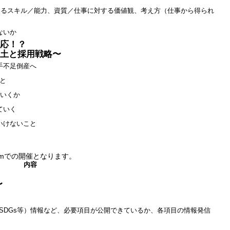
なるスキル／能力、資質／仕事に対する価値観、考え方（仕事から得られ
ないか
応！？
土と採用戦略〜
手不足倒産へ
と
ていくか
ていく
いけないこと
omでの開催となります。
内容
〜
SDGs等）情報など、必要項目が公開できているか、各項目の情報発信