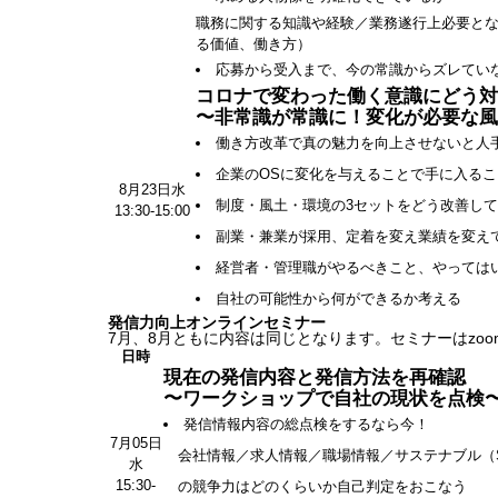
職務に関する知識や経験／業務遂行上必要と
る価値、働き方）
応募から受入まで、今の常識からズレてい
コロナで変わった働く意識にどう対
〜非常識が常識に！変化が必要な風
働き方改革で真の魅力を向上させないと人
企業のOSに変化を与えることで手に入るこ
8月23日水
制度・風土・環境の3セットをどう改善し
13:30-15:00
副業・兼業が採用、定着を変え業績を変え
経営者・管理職がやるべきこと、やっては
自社の可能性から何ができるか考える
発信力向上オンラインセミナー
7月、8月ともに内容は同じとなります。セミナーはzo
日時
現在の発信内容と発信方法を再確認
〜ワークショップで自社の現状を点検
発信情報内容の総点検をするなら今！
7月05日
会社情報／求人情報／職場情報／サステナブル（
水
15:30-
の競争力はどのくらいか自己判定をおこなう