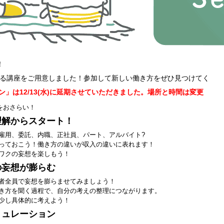
！
る講座をご用意しました！参加して新しい働き方をぜひ見つけてく
ョン」は12/13(水)に延期させていただきました。場所と時間は変更
本をおさらい！
理解からスタート！
雇用、委託、内職、正社員、パート、アルバイト?
っておこう！働き方の違いが収入の違いに表れます！
ワクの妄想を楽しもう！
の妄想が膨らむ
者全員で妄想を膨らませてみましょう！
き方を聞く過程で、自分の考えの整理につながります。
少し具体的に考えよう！
ミュレーション