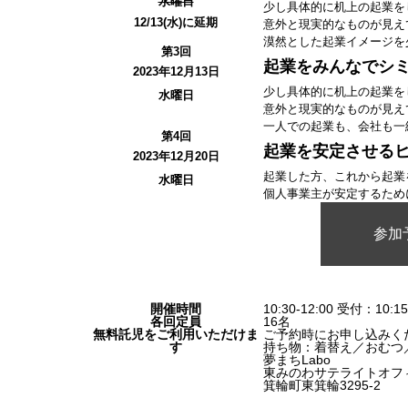
水曜日
少し具体的に机上の起業を
12/13(水)に延期
意外と現実的なものが見え
漠然とした起業イメージを
第3回
起業をみんなでシ
2023年12月13日
少し具体的に机上の起業を
水曜日
意外と現実的なものが見え
一人での起業も、会社も一
第4回
起業を安定させる
2023年12月20日
起業した方、これから起業
水曜日
個人事業主が安定するため
参加
開催時間
10:30-12:00 受付：10:1
各回定員
16名
無料託児をご利用いただけま
ご予約時にお申し込みく
す
持ち物：着替え／おむつ
夢まちLabo
東みのわサテライトオフ
箕輪町東箕輪3295-2