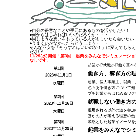
●自分の得意なことや手元にあるものを活かしたい！
●何からはじめればいいのだろうか・・・
●同じような想いをもっている人がもしいたら会いたい
●うまくいかなかったらどうしよう・・・
そんな不安を「そうすればいいのか！」に変えてもらえ
ださい!
11/29(水)開催「第3回 起業をみんなでシミュレーシ
なしです。
起業か!?就職か!?働く基
第1回
働き方、稼ぎ方の
2023年11月1日
起業、個人事業主、就業、
水曜日
色々ある働き方について知
プチ起業からはじめるワク
第2回
就職しない働き方
2023年11月16日
雇用される以外の道を参加
木曜日
ほかの人が考える理想の働
漠然とした起業イメージを
第3回
2023年11月29日
起業をみんなでシ